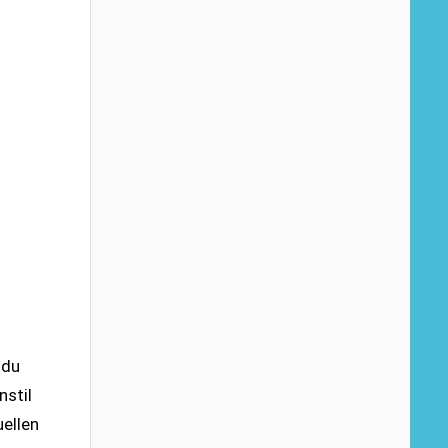
 du
nstil
uellen