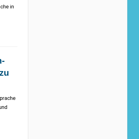
che in
-
 zu
Sprache
 und