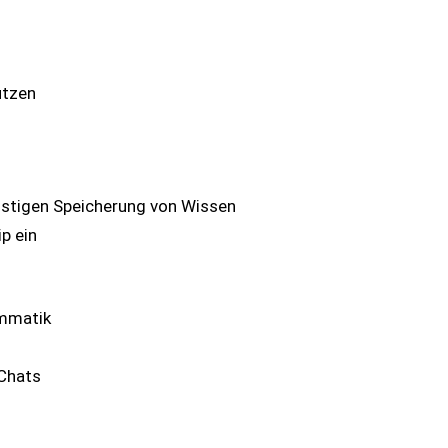
utzen
istigen Speicherung von Wissen
p ein
ammatik
Chats