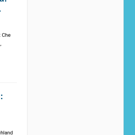
-
t Che
,
:
chland