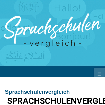
Skip
☰
to
content
Sprachschulenvergleich
SPRACHSCHULENVERGL