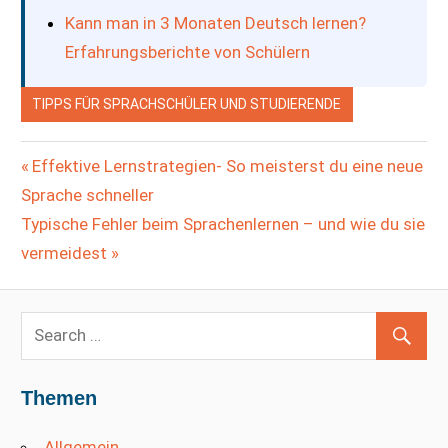
Kann man in 3 Monaten Deutsch lernen?
Erfahrungsberichte von Schülern
TIPPS FÜR SPRACHSCHÜLER UND STUDIERENDE
Previous
Effektive Lernstrategien- So meisterst du eine neue
Beitragsnavigation
Post:
Sprache schneller
Next
Typische Fehler beim Sprachenlernen – und wie du sie
Post:
vermeidest
Themen
Allgemein