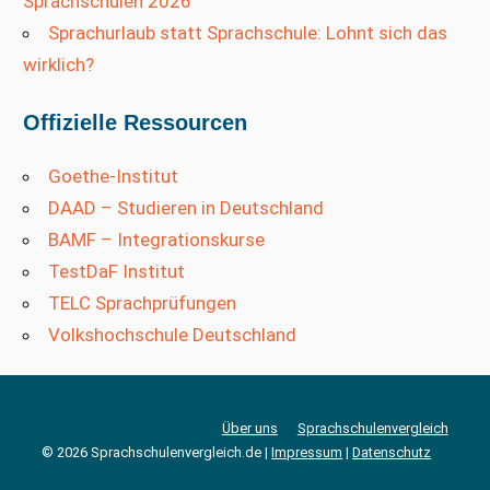
Sprachschulen 2026
Sprachurlaub statt Sprachschule: Lohnt sich das
wirklich?
Offizielle Ressourcen
Goethe-Institut
DAAD – Studieren in Deutschland
BAMF – Integrationskurse
TestDaF Institut
TELC Sprachprüfungen
Volkshochschule Deutschland
Über uns
Sprachschulenvergleich
© 2026 Sprachschulenvergleich.de |
Impressum
|
Datenschutz